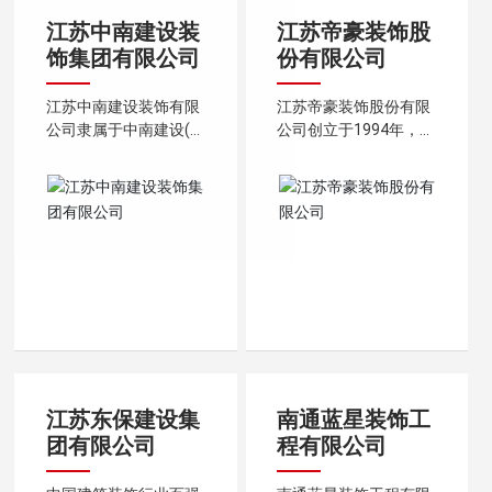
江苏中南建设装
江苏帝豪装饰股
饰集团有限公司
份有限公司
江苏中南建设装饰有限
江苏帝豪装饰股份有限
公司隶属于中南建设(股
公司创立于1994年，中
票代码：000961.SZ)，
国建筑装饰行业百强企
是中南建设旗下建筑产
业，中国民族建筑行业
业集团具有独立法人资
装饰百强企业，中国建
格的全资子公司。公司
筑装饰协会常务理事单
成立于2013年，注册资
位，中国民族建筑专业
本2.1亿元，是国家建设
委员会主任单位，江苏
部核准的建筑装饰装修
省装饰装修行业协会常
工程施工壹级、建筑幕
务理事单位，江苏省青
墙工程施工壹级、建筑
年企业家联合会常务理
装饰设计甲级、幕墙设
事单位，南通市装饰装
计甲级资质企业，BSIIS
修行业协会执行会长单
O9001国际质量标准认
位，南通工商联（总商
江苏东保建设集
南通蓝星装饰工
证企业、IS014001环境
会）直属副会长单位，
团有限公司
程有限公司
体系认证企业、OHSA1
南通市民营企业家商会
8001职业健康和安全管
副会长单位。管理人员