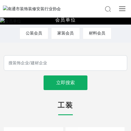
会
员
单
位
公装会员
家装会员
材料会员
立即搜索
工装