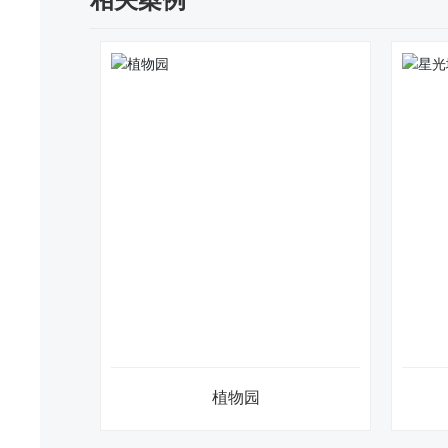
相关案例
售楼处
监狱大厅