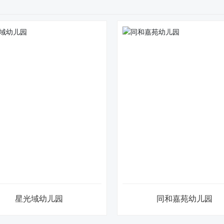
家装
海门