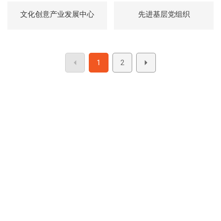
文化创意产业发展中心
先进基层党组织
1
2
联系方式
地址：南通市青年中路105号江苏工院有恒楼4楼
电话：
0513-81050486
E-mail：
3633973077@qq.com
微信公众号：（WeChat Subscription）
南通市装饰装修安装行业协会