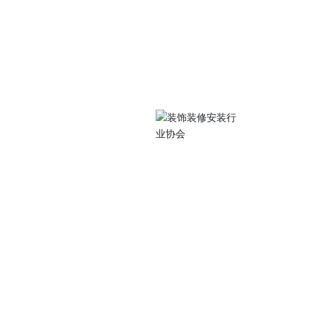
关注我们
中路105号江苏工院
扫码访问手机站
0486
077@qq.com
 Subscriptio
装行业协会