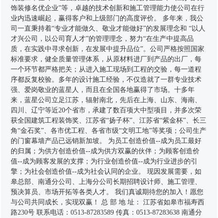
饰装修名优企业”等，卓越的技术创新和施工管理能力使公司在行
业内迅速崛起，赢得客户和上级部门的高度评价。 多年来，我公
司一直秉持着“专业才能做久、敬业才能做好”的发展理念和 “以人
才兴公司，以公司育人才”的管理理念，努力“在生产中提高品
质，在实践中寻求创新，在发展中提升品位”。公司严格按照国家
标准要求，健全质量管理体系，从原材料进厂到产品的出厂，每
一个环节都严格把关；从进入施工现场到工程的交验，每一道程
序都反复校验。多年的设计施工经验，不仅造就了一群专业技术
强、爱岗敬业的蓝星人，而且在全国各地赢得了市场。十多年
来，蓝星公司立足江苏，辐射南北，先后在上海、山东、海南、
四川、辽宁等近20个省市，承建了数百项大中型项目，并多次荣
获全国建筑工程装饰奖、江苏省“扬子杯”、江苏省“紫金杯”、长三
角“金石奖”、各市优工程、各省市级“文明工地”等奖项；公司生产
的门窗幕墙产品已远销新加坡。 为员工创造价值--成为员工最好
的归属；为供方创造价值--成为供方双赢的伙伴；为顾客创造价
值--成为顾客发展的支撑；为行业创造价值--成为行业进步的引
擎；为社会创造价值--成为社会认同的企业。 现因发展需要，如
皋总部、南通分公司、上海分公司长期招聘设计师、施工管理、
预决算员、市场开拓等各类人才。 我们真诚期待您的加入！愿您
与公司共同成长，实现双赢！ 总 部 地 址： 江苏省如皋市福寿西
路230号 联系电话：0513-87283589 传真：0513-87283638 南通分