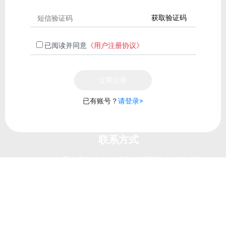
获取验证码
已阅读并同意
《用户注册协议》
立即注册
已有账号？
请登录>
联系方式
地址：南通市青年中路105号江苏工院有恒楼4楼
电话：
0513-81050486
E-mail：
3633973077@qq.com
微信公众号：（WeChat Subscription）
南通市装饰装修安装行业协会