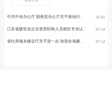
查看详情
中共中央办公厅 国务院办公厅关于推动行业
11-01
协会商会深化改革的意见
江苏省建筑业企业资质职称人员相近专业认
07-14
定目录
省住房城乡建设厅关于进一步 加强全省建设
07-14
工程项目信息管理的通知
联系方式
地址：南通市青年中路105号江苏工院有恒楼4楼
电话：
0513-81050486
E-mail：
3633973077@qq.com
微信公众号：（WeChat Subscription）
南通市装饰装修安装行业协会