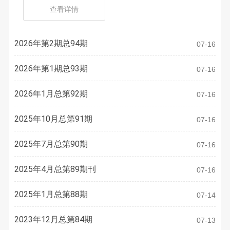
查看详情
2026年第2期总94期
07-16
2026年第1期总93期
07-16
2026年1月总第92期
07-16
2025年10月总第91期
07-16
2025年7月总第90期
07-16
2025年4月总第89期刊
07-16
2025年1月总第88期
07-14
2023年12月总第84期
07-13