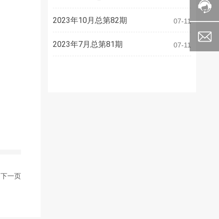
2023年10月总第82期
07-11
2023年7月总第81期
07-11
下一页