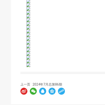
上一页
2024年7月总第86期