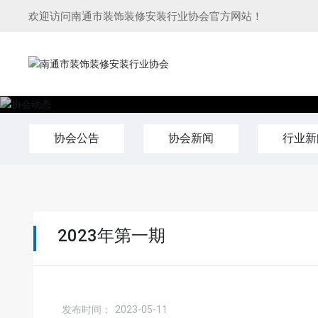
欢迎访问南通市装饰装修安装行业协会官方网站！
协会公告
协会新闻
行业新
2023年第一期
发布时间：
2023-05-11