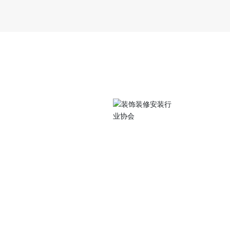
关注我们
中路105号江苏工院
扫码访问手机站
0486
077@qq.com
 Subscriptio
装行业协会