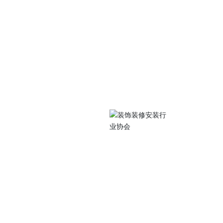
关注我们
中路105号江苏工院
扫码访问手机站
0486
077@qq.com
 Subscriptio
装行业协会