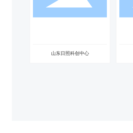
华强城
华润悦景湾