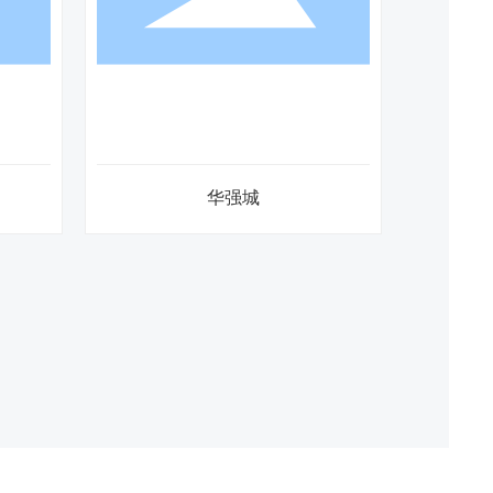
九龙庭
军山半岛