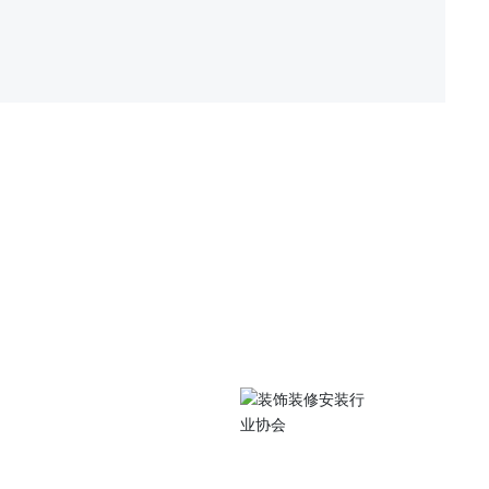
关注我们
中路105号江苏工院
扫码访问手机站
0486