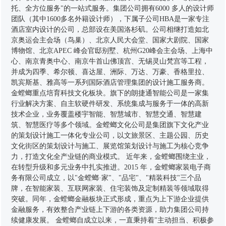
托、全方位服务"的一站式服务。集团公司拥有6000 多人的设计师
团队（其中1600多名外籍设计师），下属子公司HBA是一家专注
酒店室内设计的公司，总部设在美国洛杉矶。公司相继打造如北
京奥运会主会场（鸟巢）、北京人民大会堂、国家大剧院、国家
博物馆、北京APEC 峰会官邸别墅、杭州G20峰会主会场、上海中
心、南京青奥中心、南京牛首山佛顶宫、无锡灵山梵宫等工程，
并成为四季、希尔顿、喜达屋、洲际、万达、万豪、香格里拉、
凯宾斯基、雅高等一系列国际酒店管理集团的设计施工服务商。
金螳螂重点培育科技文化板块。旗下的朗捷通智能公司是一家集
行业解决方案、自主软硬件研发、系统集成与服务于一体的高新
技术企业，业务覆盖楼宇智能、智慧城市、智慧交通、智慧建
筑、智慧医疗等多个领域。金螳螂文化公司是集团旗下文化产业
的策划设计施工一体化专业公司，以文旅景区、主题公园、历史
文化街区的策划设计与施工、展览馆策划设计与施工为核心竞争
力，打造文化全产业链的商业模式。 近年来，金螳螂围绕主业，
在转型升级和多元业务中扎实推进。2015 年，金螳螂家装电子商
务有限公司成立，以"金螳螂·家"、"品宅"、"精装科技"三个品
牌，在智能家装、互联网家装、住宅装饰及定制精装等领域取得
突破。同年，金螳螂金融板块正式形成，重点为上下游企业提供
金融服务，有效整合产业链上下游的各类资源，助力集团公司持
续健康发展。 金螳螂自成立以来，一直秉持着"主动担当、积极参