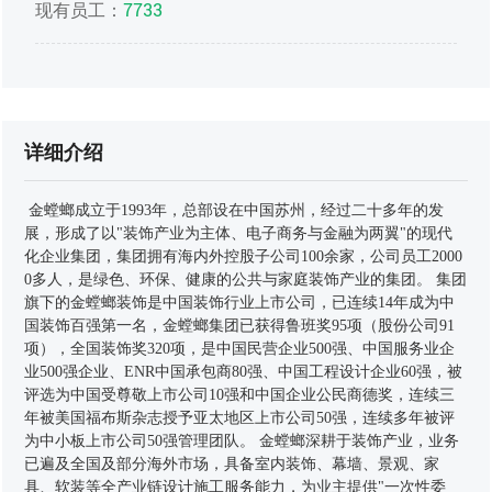
现有员工：
7733
详细介绍
金螳螂成立于1993年，总部设在中国苏州，经过二十多年的发
展，形成了以"装饰产业为主体、电子商务与金融为两翼"的现代
化企业集团，集团拥有海内外控股子公司100余家，公司员工2000
0多人，是绿色、环保、健康的公共与家庭装饰产业的集团。 集团
旗下的金螳螂装饰是中国装饰行业上市公司，已连续14年成为中
国装饰百强第一名，金螳螂集团已获得鲁班奖95项（股份公司91
项），全国装饰奖320项，是中国民营企业500强、中国服务业企
业500强企业、ENR中国承包商80强、中国工程设计企业60强，被
评选为中国受尊敬上市公司10强和中国企业公民商德奖，连续三
年被美国福布斯杂志授予亚太地区上市公司50强，连续多年被评
为中小板上市公司50强管理团队。 金螳螂深耕于装饰产业，业务
已遍及全国及部分海外市场，具备室内装饰、幕墙、景观、家
具、软装等全产业链设计施工服务能力，为业主提供"一次性委