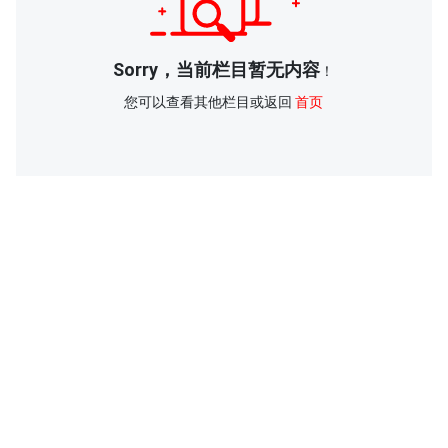
Sorry，当前栏目暂无内容
！
您可以查看其他栏目或返回
首页
联系方式
地址：南通市青年中路105号江苏工院有恒楼4楼
电话：
0513-81050486
E-mail：
3633973077@qq.com
微信公众号：（WeChat Subscription）
南通市装饰装修安装行业协会