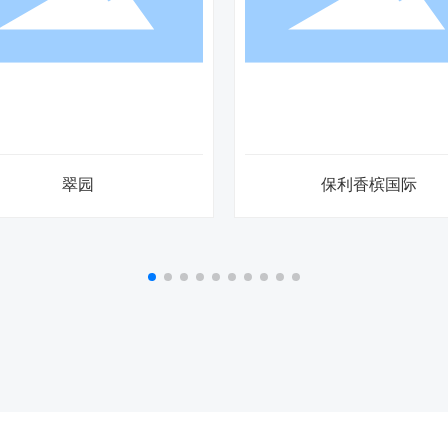
景瑞御府
九龙庭