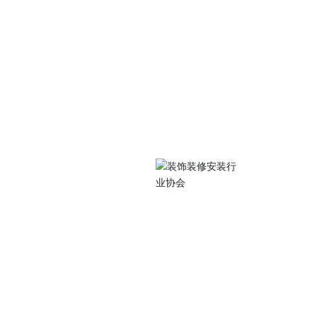
关注我们
中路105号江苏工院
扫码访问手机站
0486
077@qq.com
 Subscriptio
装行业协会