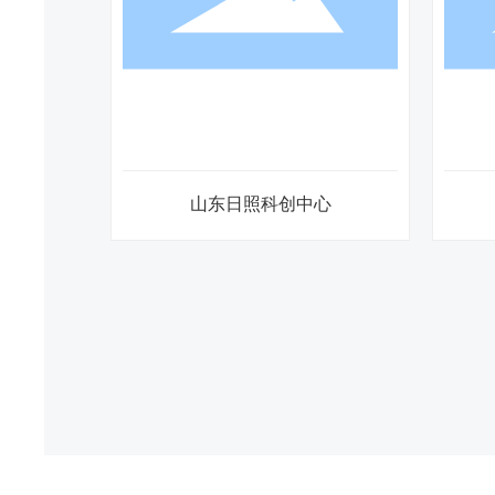
华润悦景湾