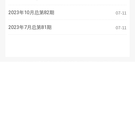
2023年10月总第82期
07-11
2023年7月总第81期
07-11
联系方式
地址：南通市青年中路105号江苏工院有恒楼4楼
电话：
0513-81050486
E-mail：
3633973077@qq.com
微信公众号：（WeChat Subscription）
南通市装饰装修安装行业协会
Copyright © 2026 南通市装饰装修安装行业协会. 版权所有