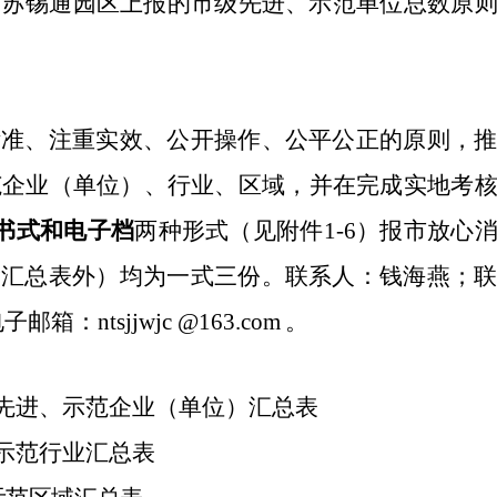
、苏锡通园区
上报的市级先进、示范单位总数原
标准、注重实效、公开操作、公平公正的原则
，
范企业（单位）、行业
、
区域，并在完成实地考
书式和电子档
两种形式（见附件
1-
6
）报市放心
除汇总表外）均为一式三份。联系人：
钱海燕
；
电子邮箱：
ntsjjwjc
@
163
.com
。
先进、示范企业（单位）汇总表
示范行业汇总表