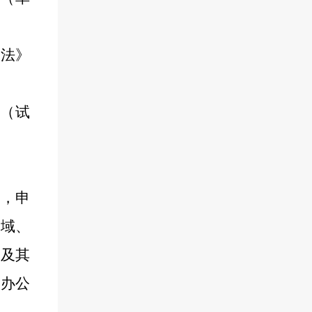
办法》
（试
报，
申
区域、
室及
其
动办公