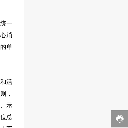
室统一
放心消
议的单
色和活
原则，
进、示
单位总