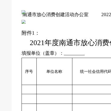
南通
市放心消费创建活动办公室
20
2
附件
1
：
2021
年度南通市放心消费
填
报单位
（盖章）
：
序号
单位名称
统一社会信用代