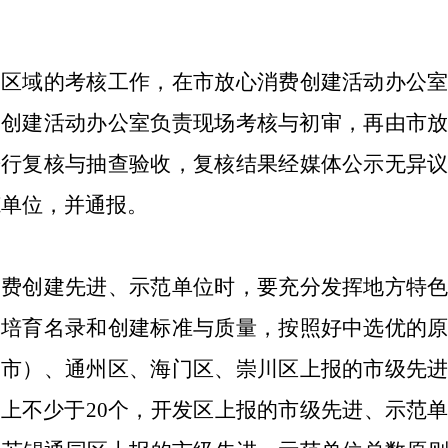
、区域的考核
工作
，
在市放心消费创建活动办公
费创建活动办公室
负责现场考核与初审，再由
市
进行复核与抽查验收
，
复核结果经媒体公示无异
范单位
，
并通报
。
消费创建先进、示范单位
时
，要
充分
发挥地方特
度培育名录和创建标准与质量，按照好中选优的
（市）、通州区、
海门区、
崇川区上报的市级先
则上不
少于
20
个
，
开发区上报的市级先进、示范