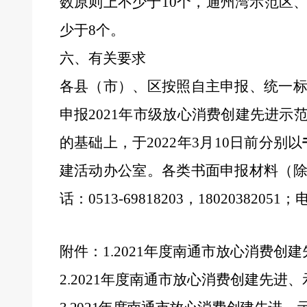
数原则上不
少于
10
个
，
通州湾示范区
少于
8
个。
六、有关要求
各县（市）、区按照自主申报、统一
申报
20
2
1
年市级放心消费创建先进示
的基础上，于
20
2
2
年
3
月
10
日前分别以
建活动办公室。各类书面申报材料（
话：
0513-
6981
8
203
，
18020382051
；
附件：
1.20
2
1
年度南通市放心消费创建
2.20
2
1
年度南通市放心消费创建先进、