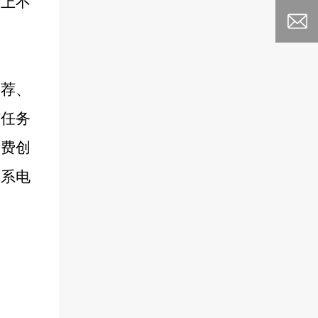
则上不
推荐
、
核任务
消费创
联系电