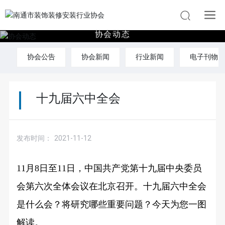
协
会
动
态
协会公告
协会新闻
行业新闻
电子刊物
十九届六中全会
发布时间：
2021-11-12
11月8日至11日，中国共产党第十九届中央委员
会第六次全体会议在北京召开。十九届六中全会
是什么会？将研究哪些重要问题？今天为您一图
解读。