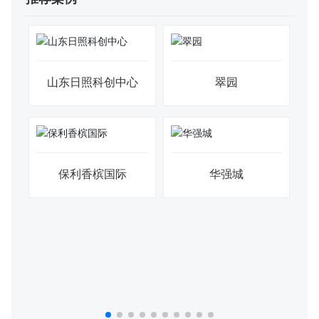
华润悦景湾
景瑞御府
九龙庭
军山半岛