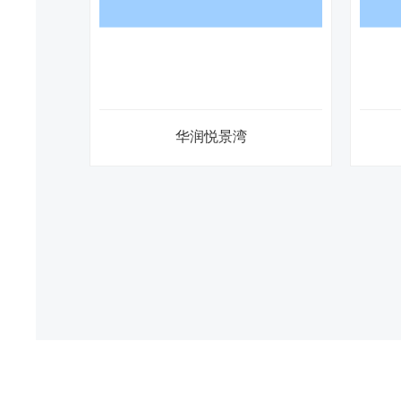
华润悦景湾