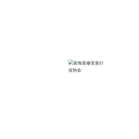
关注我们
中路105号江苏工院
扫码访问手机站
0486
077@qq.com
 Subscriptio
装行业协会