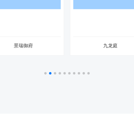
景瑞御府
九龙庭