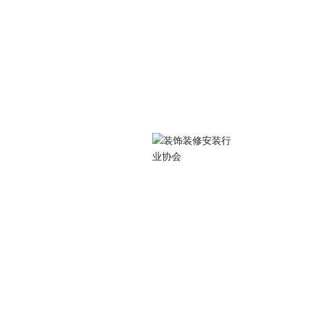
关注我们
中路105号江苏工院
扫码访问手机站
0486
077@qq.com
 Subscriptio
装行业协会