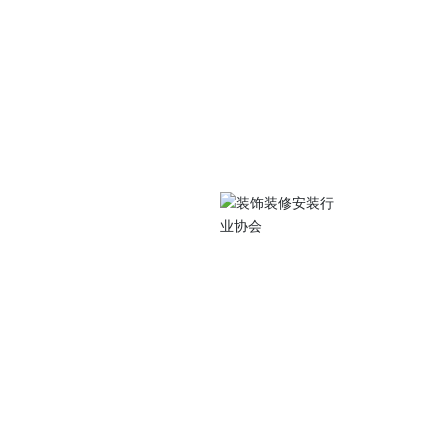
关注我们
中路105号江苏工院
扫码访问手机站
0486
077@qq.com
 Subscriptio
装行业协会