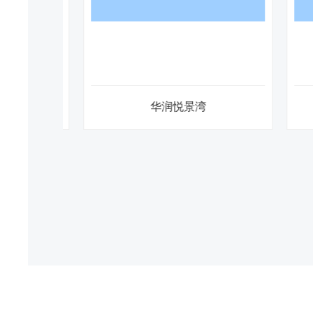
华润悦景湾