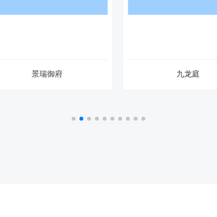
景瑞御府
九龙庭