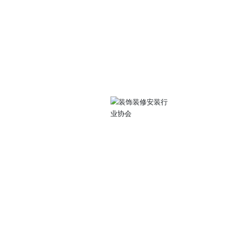
关注我们
中路105号江苏工院
扫码访问手机站
0486
077@qq.com
 Subscriptio
装行业协会