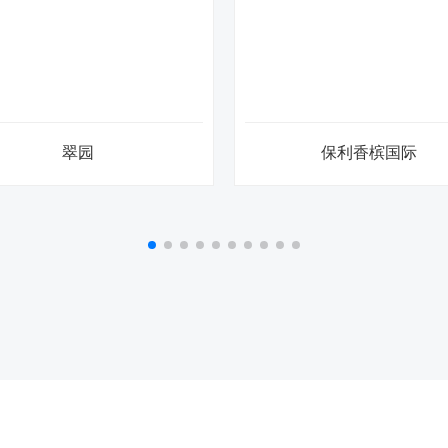
景瑞御府
九龙庭