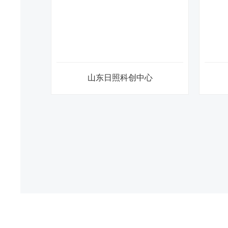
华润悦景湾