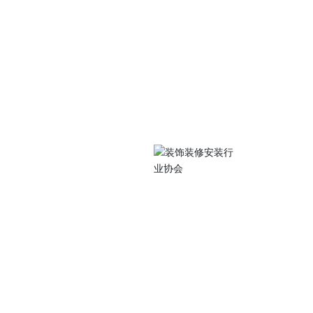
关注我们
中路105号江苏工院
扫码访问手机站
0486
077@qq.com
 Subscriptio
装行业协会