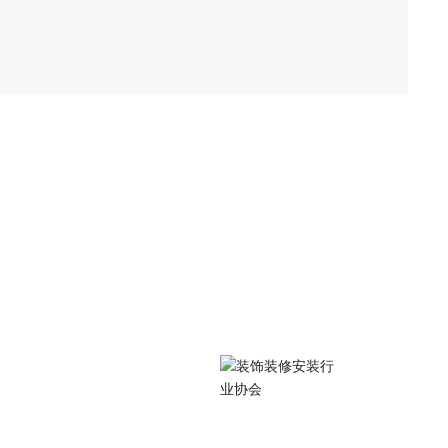
关注我们
中路105号江苏工院
扫码访问手机站
0486