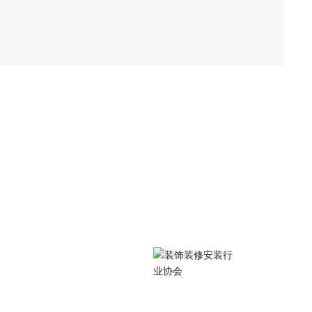
关注我们
中路105号江苏工院
扫码访问手机站
0486