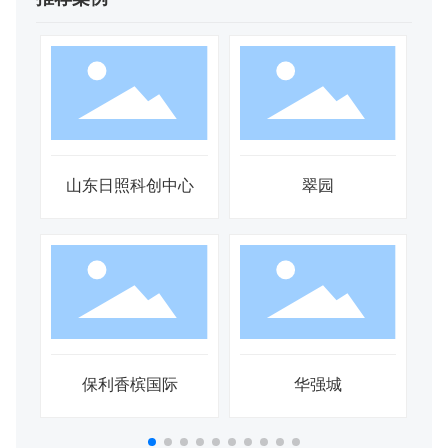
华润悦景湾
景瑞御府
九龙庭
军山半岛