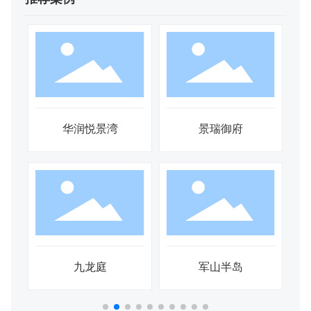
华润悦景湾
景瑞御府
九龙庭
军山半岛