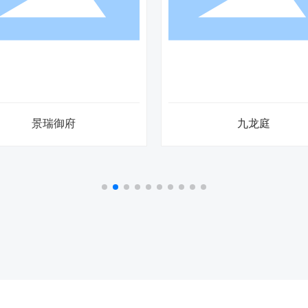
景瑞御府
九龙庭