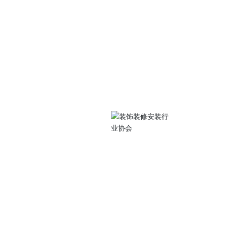
关注我们
中路105号江苏工院
扫码访问手机站
0486
077@qq.com
 Subscriptio
装行业协会