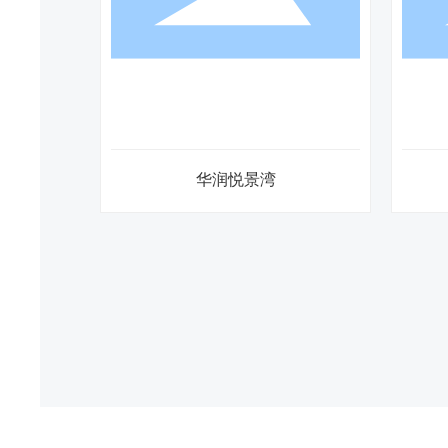
华润悦景湾