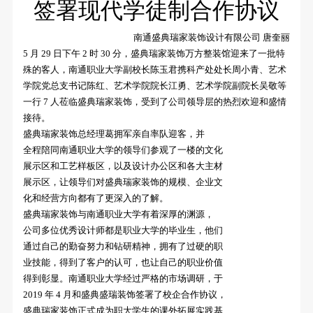
签署现代学徒制合作协议
南通盛典瑞家装饰设计有限公司 唐奎丽
5 月 29 日下午 2 时 30 分，盛典瑞家装饰万方整
装馆迎来了一批特
殊的客人，南通职业大学副校长
陈玉君携科产处处长周小青、艺术
学院党总支书记
陈红、艺术学院院长江勇、艺术学院副院长吴敬等
一行 7 人莅临盛典瑞家装饰，受到了公司领导层的
热烈欢迎和盛情
接待。
盛典瑞家装饰总经理葛拥军亲自率队迎客，并
全程陪同南通职业大学的领导们参观了一楼的文化
展示区和工艺样板区，以及设计办公区和各大主材
展示区，让领导们对盛典瑞家装饰的规模、企业文
化和经营方向都有了更深入的了解。
盛典瑞家装饰与南通职业大学有着深厚的渊源，
公司多位优秀设计师都是职业大学的毕业生，他们
通过自己的勤奋努力和钻研精神，拥有了过硬的职
业技能，得到了客户的认可，也让自己的职业价值
得到彰显。南通职业大学经过严格的市场调研，于
2019 年 4 月和盛典盛瑞装饰签署了校企合作协议，
盛典瑞家装饰正式成为职大学生的课外拓展实践基