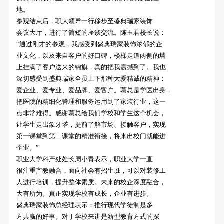
地。
参观结束后，职大领导一行移步至盛典瑞家装饰
会议大厅，进行了简短的座谈交流。陈玉君校长说：
“通过刚才的参观，我感受到盛典瑞家装饰浓郁的企
业文化，以及来自客户的好口碑，楼梯走道两侧的墙
上挂满了客户送来的锦旗，真的把我震撼到了。我也
深切感受到盛典瑞家全员上下那种大爱精诚的精神：
爱企业、爱专业、爱品牌、爱客户。葛总是学医出身，
把医院的精细化管理和服务运用到了家装行业，这一
点非常难得。感谢葛总给我们学校和学生这个机会，
让学生走出象牙塔，提前了解市场、接触客户，实现
第一课堂到第二课堂的精准衔接，将来出校门就能进
企业。”
职业大学科产处处长周小青表示，职业大学一直
很注重产教融合，面向社会有招生班，可以对装修工
人进行培训，提升整体素质。未来的校企深度融合，
大有所为。真正实现学校有成长，企业有进步。
盛典瑞家装饰总经理表示：推行现代学徒制是多
方共赢的好事。对于学校来讲是新型教育方式的探