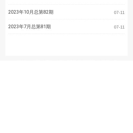
2023年10月总第82期
07-11
2023年7月总第81期
07-11
联系方式
地址：南通市青年中路105号江苏工院有恒楼4楼
电话：
0513-81050486
E-mail：
3633973077@qq.com
微信公众号：（WeChat Subscription）
南通市装饰装修安装行业协会
Copyright © 2026 南通市装饰装修安装行业协会. 版权所有