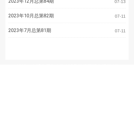
2023年12月总第84期
07-13
2023年10月总第82期
07-11
2023年7月总第81期
07-11
联系方式
地址：南通市青年中路105号江苏工院有恒楼4楼
电话：
0513-81050486
E-mail：
3633973077@qq.com
微信公众号：（WeChat Subscription）
南通市装饰装修安装行业协会