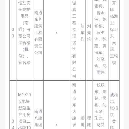
恒劢安
诚
齐
素兵、
全防护
嘉
晖、
南通
曾金
用品
工
杨海
东苴
波、陈
（南
程
卫、
建筑
如
刘
锦锦、
3
通）有
监
徐卫
工程
/
东
先
耿夕
3
限公司
理
东、
有限
县
培
洲、陈
综合楼
咨
吴
责任
建、黄
（机
询
瑶、
公司
海军、
修）、
有
王银
刘晓
宿舍楼
限
锁
金、沈
公
雨婷
司
南
钱跃
通
东、陈
M1720
成桂
市
超、吴
8地块
忠、
东
彬、沈
新建生
张根
南通
大
玉泉、
产用房
红、
八建
建
崇
瞿
朱龙、
3
项目二
黄
集团
/
设
川
建
葛良
4
标段10
陈、