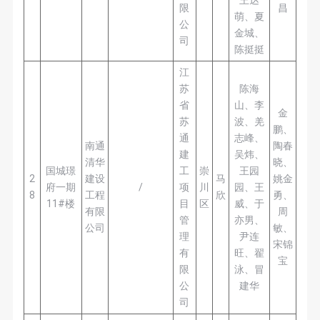
限
昌
萌、夏
公
金城、
司
陈挺挺
江
苏
陈海
省
山、李
金
苏
波、羌
鹏、
通
志峰、
南通
陶春
建
吴炜、
清华
晓、
国城璟
工
崇
王园
2
建设
马
姚金
府一期
/
项
川
园、王
8
工程
欣
勇、
11#楼
目
区
威、于
有限
周
管
亦男、
公司
敏、
理
尹连
宋锦
有
旺、翟
宝
限
泳、冒
公
建华
司