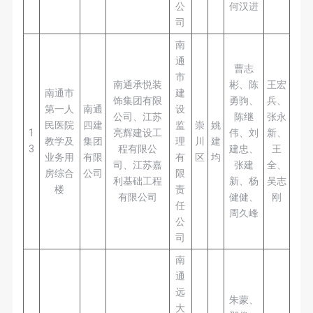
公
何汉进
司
南
通
曹志
市
南通承悦装
彬、陈
王宏
南通市
建
饰集团有限
勇驹、
兵、
第一人
南通
设
公司、江苏
陈继
张永
民医院
四建
监
崇
姚
1
亮辉建设工
伟、刘
新、
教学及
集团
理
川
建
3
程有限公
建忠、
王
业务用
有限
有
区
均
司、江苏嘉
张建
全、
房综合
公司
限
利基础工程
新、杨
吴志
楼
责
有限公司
健健、
刚
任
周久峰
公
司
南
通
远
朱蒙、
大