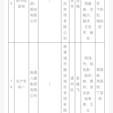
图书馆
/
安
兆
5
团）
目
周建
军、
新馆
市
梅
股份
管
春、吉
卞彤
有限
理
顺川、
彤、
公司
有
杨洋、
钱怡
限
王亚
宏
公
琴、杨
司
存
南
通
城
韩顶
市
均、陆
建
兆新、
瞿国
南通
设
陆剑
栋、
八建
通
姜
1
生产车
项
林、曹
周凤
集团
/
州
建
6
间一
目
剑、管
明、
有限
区
飞
管
志炎、
丁珺
公司
理
陆青
珺
有
青、王
限
云