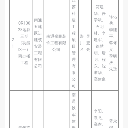
江
苏
符建
科
华、任
徐远
南通
建
学斌、
CR130
兵、
五建
工
石明
28地块
季建
跃进
程
林、李
三期
南通盛鹏装
崇
吴
平、
2
建筑
项
建军、
（功能
饰工程有限
川
宏
蒋怀
1
安装
目
徐慧
区一）
公司
区
亮
义、
工程
管
明、唐
商办楼
季晓
有限
理
明、程
工程
庆、
公司
有
东、沈
朱珑
限
淑华、
公
高建泉
司
南
通
铁
李阳、
军
袁飞、
建
蒋永
高杰、
青年路
设
强、