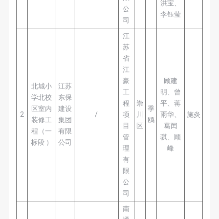
洪宝、
公
李钰莹
司
江
苏
省
江
豪
顾建
北城小
江苏
工
明、曾
学北校
东保
程
崇
平、蒋
区室内
建设
季
2
/
项
川
雨华、
施炎
装修工
集团
鸥
目
区
葛闰
程（一
有限
管
骐、顾
标段 ）
公司
理
峰
有
限
公
司
南