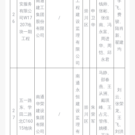
南通
工
李
安服务
钱帅、
建工
程
飞、
有限公
崇
申
张彬、
2
集团
建
费
司W17
/
川
卫
张佳
6
股份
设
骏、
207地
区
华
南、冯
有限
监
陆肖
块一期
永富、
公司
理
新、
工程
周进
有
翟建
华、周
限
均
恺、邱
公
永君
司
马静、
南
邵春
通
燕、王
永
刘
从洲、
南通
恒
云、
五一路
戴琪
华荣
建
张荣
东、学
崇
朱
峰、王
2
建设
设
龙、
田二路
/
川
荣
占元、
7
集团
监
王
北C160
区
军
管伟、
有限
理
飞、
15地块
姚楼、
公司
有
刘洪
王达