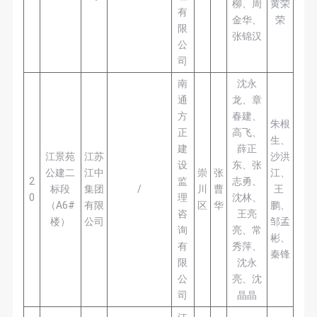
柳、周
黄荣
有
金华、
荣
限
张锦汉
公
司
南
沈永
通
龙、章
方
春建、
朱根
正
高飞、
生、
建
薛正
江景苑
江苏
沙洪
设
东、张
公建二
江中
崇
张
江、
2
监
志勇、
标段
集团
/
川
曹
王
0
理
沈林、
（A6#
有限
区
华
鹏、
咨
王亮
楼）
公司
邹孟
询
亮、常
彬、
有
秀萍、
秦锋
限
沈永
公
亮、沈
司
晶晶