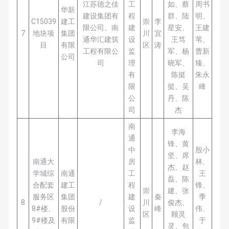
江苏德之佳
工
如、蔡
周书
华新
建设集团有
程
群、陆
明、
C15039
建工
崇
李
限公司、南
建
星安、
王建
7
地块项
集团
川
宜
通华汇建筑
设
王笃
苇、
目
有限
区
涛
工程有限公
监
军、杨
曹新
公司
司
理
晓军、
臻、
有
陈挺
朱永
限
挺、吴
峰
公
丹、陈
司
杰
南
李海
通
锋、黄
中
殷小
坚、席
南通大
房
林、
杰、赵
学城综
南通
工
王
磊、陈
合配套
建工
程
锋、
崇
建、张
服务区
集团
建
秦
季
8
/
川
俊杰、
8#楼、
股份
设
峰
伟、
区
顾灵
9#楼及
有限
监
于
灵、包