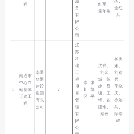
服
杰、
程
红军、
务
金红
孟年生
有
兵
限
公
司
江
苏
科
瞿美
建
沈祥、
娟、
南通
工
刘金
刘建
南通市
华通
程
城、陈
兵、
中心血
崇
张
建设
项
建、吕
季晓
5
站整体
/
川
凯
集团
目
啸、王
庆、
迁建工
区
平
有限
管
锋、翟
徐远
程
公司
理
建刚、
兵、
有
秦云
顾瑞
限
峰
公