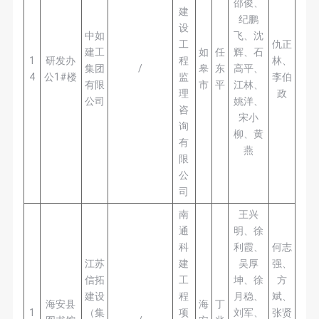
邵俊、
建
纪鹏
设
中如
飞、沈
工
仇正
建工
如
任
辉、石
1
研发办
程
林、
集团
/
皋
东
高平、
4
公1#楼
监
李伯
有限
市
平
江林、
理
政
公司
姚洋、
咨
宋小
询
柳、黄
有
燕
限
公
司
南
王兴
通
明、徐
科
利霞、
何志
江苏
建
吴厚
强、
信拓
工
坤、徐
方
建设
程
月稳、
斌、
海安县
海
丁
1
（集
项
刘军、
张贤