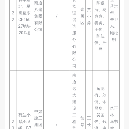
南通
陈银
北、星
监
蒋洪
八建
崇
贾
海、葛
2
明路东
理
华、
集团
/
川
小
良良、
2
CR160
咨
朱卫
有限
区
勇
姜勇、
27地块
询
东、
公司
王俊、
20#楼
服
顾松
陈佳
务
明
佳、严
有
烨
限
公
司
南
通
远
阚德
大
有、刘
建
健、余
设
昌华、
仇正
中如
荷兰小
工
吴国
林、
建工
如
王
2
镇B6#
程
锋、钱
马书
集团
/
皋
长
3
楼、B7
监
澄、申
健、