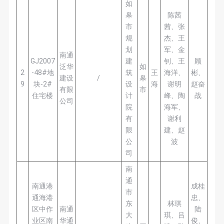
如
皋
陈茜
市
茜、张
规
杰、王
划
军、金
南通
GJ2007
建
钊、王
顾
泛华
如
2
-48#地
筑
王
海洋、
彬、
建设
/
皋
9
块-2#
设
海
谢明
赵奋
有限
市
住宅楼
计
峰、陶
战
公司
院
海军、
有
谢利
限
建、赵
公
波
司
南
通
南通港
成桂
市
通海港
忠、
东
林琪
区中作
南通
陆
大
琪、吕
业区南
华通
俊、