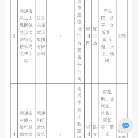
通
市
南通市
周成
建
第二人
江苏
国、曾
设
民医院
东保
平、李
监
崇
张
急诊病
建设
斯维、
3
/
理
川
世
梁翔
房综合
集团
阎五
有
区
杰
楼室内
有限
超、张
限
装饰工
公司
正、顾
责
程
峰
任
公
司
南
陈建
通
明、陆
中
锦彪、
房
南通农
南通
沈彬、
工
村商业
钧艺
顾长
程
王
银行总
建筑
崇
陈
亮、夏
建
斌、
4
部大楼
装饰
/
川
文
广乐、
设
罗鹏