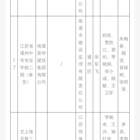
公
司
南
通
市
程煜、
朱梅
建
曹胜
江苏省
南通
春、
设
江、瞿
通州中
新华
顾
监
通
张
剑、季
1
等专业
建筑
进、
/
理
州
军
晓桐、
7
学校二
集团
冒斌
有
区
飞
张小
期（食
有限
斌、
限
成、顾
堂）
公司
张明
责
艇、王
珠
任
卫军
公
司
江
李晓
苏
奇、王
茅
北上海
缔
兴、施
鼎、
至尊三
逸
红华、
李惠