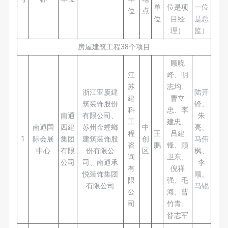
单
位是项
一位
位
点
位
目经
是总
理）
监）
房屋建筑工程38个项目
顾晓
江
峰、明
苏
志均、
浙江亚厦建
陆开
建
曹立
筑装饰股份
锋、
科
忠、李
南通
有限公司、
朱
工
建忠、
南通国
四建
苏州金螳螂
中
亮、
程
王
吕建
1
际会展
集团
建筑装饰股
创
马伟
咨
鹏
锋、顾
中心
有限
份有限公
区
枫、
询
卫东、
公司
司、南通承
李
有
倪祥
悦装饰集团
顺、
限
强、毛
有限公司
马锐
公
海、曹
司
竹青、
昝志军