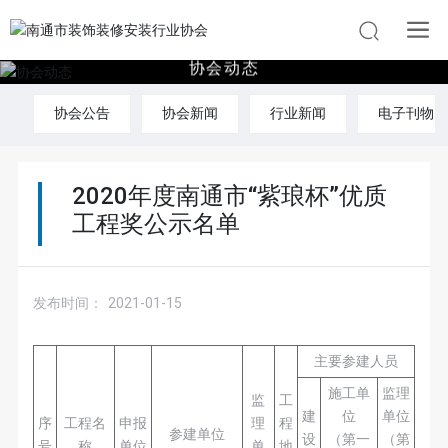
协
会
动
态
协会公告
协会新闻
行业新闻
电子刊物
2020年度南通市“紫琅杯”优质
工程奖公示名单
发布时间：
2021-01-15
主要参建人员
施工单
监理
监
工
建
位
单位
序
工程名
申报
理
程
参建单位
设
（第一
（第
号
称
单位
单
地