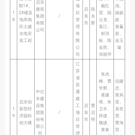
启东
期1#、
项
戴红
池、
建筑
启
陆
1
2#楼及
目
雷、陆
姚姣
集团
/
东
永
8
地库南
管
云龙、
姣、
有限
市
辉
区土建
理
葛江、
黄赢
公司
水电安
有
郁洪
新、
装工程
限
标、陈
金玉
公
金胜、
璇
司
张丽萍
江
苏
朱杰
省
峰、曹
倪建
苏
学辉、
忠、
中亿
通
黄建
黄风
丰建
建
启东创
维、朱
雷、
设集
工
启
曹
1
新型经
卫丰、
袁世
团股
/
项
东
启
9
济园科
薛捷、
慧、
份有
目
市
明
创大楼
魏捷、
曹海
限公
管
黄春
雷、
司
理