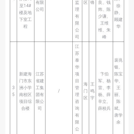
有限
监
区
锋
良、钱
至14#
徐
公司
理
炜、陈
楼及地
静、
有
少谦、
下室工
顾建
限
王维
程
华
公
维、朱
司
峰
江
苏
泰
裴兆
华
银、
新建海
江苏
项
卞伯
陈宝
门市东
省建
目
军、杨
华、
海
王
3
洲小学
工集
管
雷、李
王
/
门
鸣
5
南校区
团有
理
杨、薛
丽、
区
宇
项目综
限公
咨
辛立、
陈
合楼
司
询
薛校兵
斌、
有
唐学
限
余
公