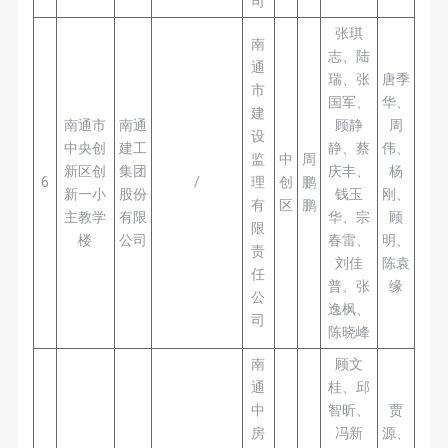
司
张琪
南
志、陆
通
瑞、张
唐季
市
国军、
华、
建
南通市
南通
顾静
周
设
中央创
建工
静、蔡
伟、
监
中
周
新区创
集团
庆丰、
杨
6
/
理
创
鹏
新一小
股份
钱玉
刚、
有
区
鹏
主教学
有限
华、宗
顾
限
楼
公司
春雷、
明、
责
刘佳
陈袁
任
普、张
缘
公
逸枫、
司
陈晓峰
南
顾文
通
桂、邱
中
智昕、
贾
房
冯新
源、