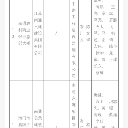
章勇、
中
陈洪
王
房
江苏
亮、章
斌、
工
南通
泽亮、
罗鹏
南通农
程
六建
崇
陈
石太
飞、
1
村商业
建
建设
/
川
文
琴、马
韩
0
银行总
设
集团
区
斌
超、谢
琦、
部大楼
监
有限
宏伟、
陆小
理
公司
徐华
龙、
有
军、冒
于建
限
长东、
公
蔡栋
司
南
通
樊健、
东
袁卫
冯志
洲
忠、黄
强、
南通
项
海巍、
蔡潇
海门市
昊天
目
海
李佳
丰、
1
嘉陵江
建筑
管
程
/
门
佳、黄
徐