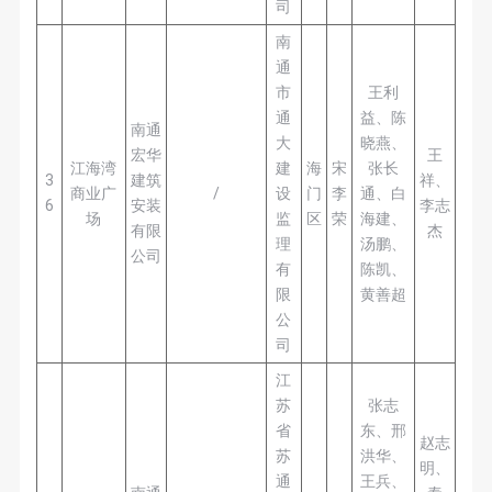
司
南
通
市
王利
通
益、陈
南通
大
晓燕、
宏华
王
江海湾
建
海
宋
张长
3
建筑
祥、
商业广
/
设
门
李
通、白
6
安装
李志
场
监
区
荣
海建、
有限
杰
理
汤鹏、
公司
有
陈凯、
限
黄善超
公
司
江
苏
张志
省
东、邢
赵志
苏
洪华、
明、
通
王兵、