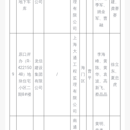
地下车
公司
理
建、
季军、
库
有
龚赛
姚金
限
赛
军、曹
公
融
司
上
海
大
原口岸
李海
通
办（R-
龙信
峰、黄
工
徐立
422150
建设
海
陈、黄
程
曹
东、
9
48）地
集团
/
门
华、袁
监
平
夏忠
块住宅
有限
区
波、高
理
虎
小区二
公司
新飞、
有
期8#楼
蔡晶晶
限
公
司
南
黄明、
通