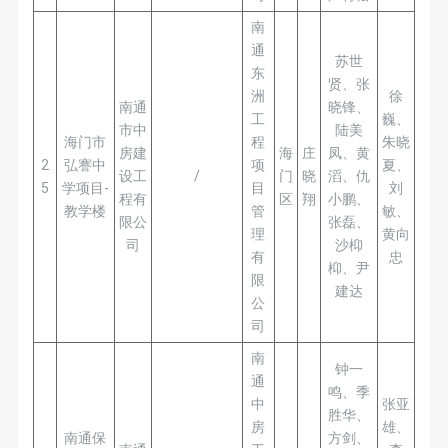
南
通
苏世
东
贤、张
洲
徐
南通
晓锋、
工
巍、
市中
陆美
海门市
程
朱晓
房建
海
庄
凤、黄
2
弘謇中
项
夏、
设工
/
门
晓
滔、仇
5
学项目-
目
刘
程有
区
翔
小鹏、
教学楼
管
敏、
限公
张磊、
理
黄向
司
沙枊
有
忠
枊、尹
限
建达
公
司
南
钟一
通
鸣、季
中
张亚
胜华、
房
雄、
南通保
方剑、