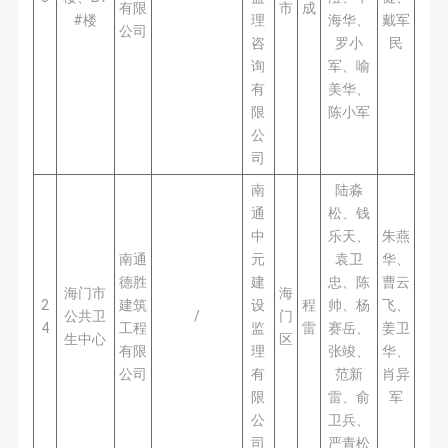
有限
市
成
#楼
理
海华、
戴军
公司
咨
罗小
民
询
军、喻
有
美华、
限
陈小军
公
司
南
陆淼
通
松、钱
中
乐天、
朱燕
南通
元
袁卫
华、
德胜
建
忠、陈
曹云
海门市
海
2
建筑
设
程
帅、杨
飞、
公共卫
/
门
4
工程
监
雷
赛岳、
姜卫
生中心
区
有限
理
张竣、
华、
公司
有
范新
肖异
限
雷、俞
军
公
卫兵、
司
严青松