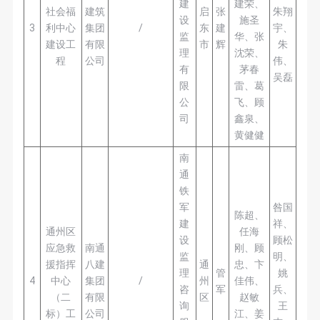
建
建荣、
社会福
建筑
启
张
朱翔
设
施圣
3
利中心
集团
/
东
建
宇、
监
华、张
建设工
有限
市
辉
朱
理
沈荣、
程
公司
伟、
有
茅春
吴磊
限
雷、葛
公
飞、顾
司
鑫泉、
黄健健
南
通
铁
军
咎国
陈超、
建
祥、
通州区
任海
设
顾松
应急救
南通
刚、顾
监
明、
援指挥
八建
通
忠、卞
理
管
姚
4
中心
集团
/
州
佳伟、
咨
军
兵、
（二
有限
区
赵敏
询
王
标）工
公司
江、姜