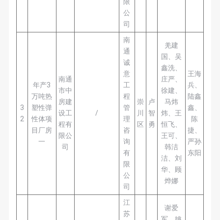
限
公
司
南
羌建
通
国、吴
诚
鑫洗、
意
王海
南通
庄严、
年产3
工
兵、
市中
徐建、
万吨热
程
陆鑫
房建
崇
卢
马炜
3
塑性弹
管
鑫、
设工
/
川
智
炜、王
2
性体项
理
陈
程有
区
勇
恒飞、
目厂房
咨
捷、
限公
王可、
一
询
严孙
司
韩洁
有
东阳
洁、刘
限
华、顾
公
烨娜
司
江
谢爱
苏
军、姚