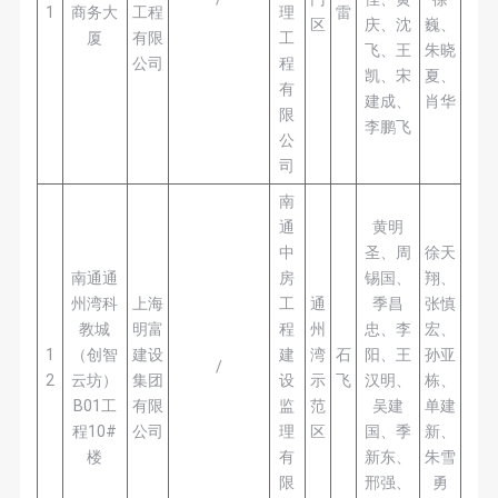
1
商务大
工程
理
雷
区
庆、沈
巍、
厦
有限
工
飞、王
朱晓
公司
程
凯、宋
夏、
有
建成、
肖华
限
李鹏飞
公
司
南
通
黄明
中
圣、周
徐天
南通通
房
锡国、
翔、
州湾科
上海
工
通
季昌
张慎
教城
明富
程
州
忠、李
宏、
1
（创智
建设
建
湾
石
阳、王
孙亚
/
2
云坊）
集团
设
示
飞
汉明、
栋、
B01工
有限
监
范
吴建
单建
程10#
公司
理
区
国、季
新、
楼
有
新东、
朱雪
限
邢强、
勇