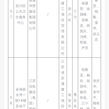
南通
秦
建
崔建
崇川区
华荣
坚、
工
崇
荣、徐
3
公共卫
建设
丁
钱
/
项
川
国峰、
7
生服务
集团
力
毅、
目
区
高晓
中心
有限
缪
管
龙、帅
公司
华、
理
国兵、
赵义
有
冯维、
忠
限
邢俊、
公
尹亮
司
江
苏
程殿
省
龙、杨
苏
江苏
存、祝
张庆
通
信拓
国华、
华、
金海丽
建
建设
杨存、
袁均
水湾一
工
海
季
3
（集
朱磊、
平、
期1#楼
/
项
安
应
8
团）
江小
顾裕
及地下
目
市
东
股份
林、陈
富、