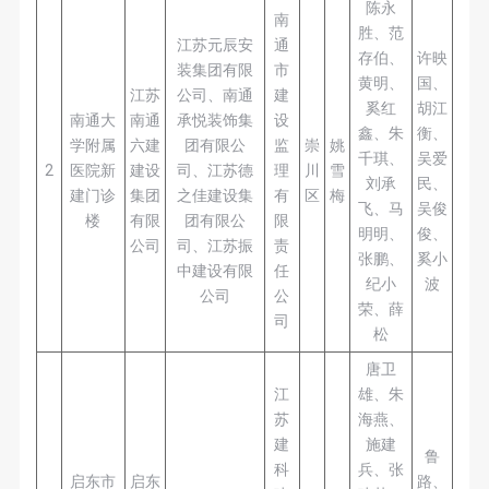
陈永
南
胜、范
江苏元辰安
通
存伯、
许映
装集团有限
市
黄明、
国、
江苏
公司、南通
建
奚红
胡江
南通大
南通
承悦装饰集
设
鑫、朱
衡、
学附属
六建
团有限公
监
崇
姚
千琪、
吴爱
2
医院新
建设
司、江苏德
理
川
雪
刘承
民、
建门诊
集团
之佳建设集
有
区
梅
飞、马
吴俊
楼
有限
团有限公
限
明明、
俊、
公司
司、江苏振
责
张鹏、
奚小
中建设有限
任
纪小
波
公司
公
荣、薛
司
松
唐卫
江
雄、朱
苏
海燕、
建
施建
鲁
科
兵、张
启东市
启东
路、