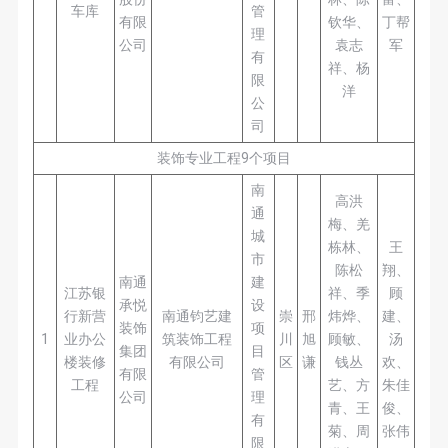
车库
管
有限
钦华、
丁帮
理
公司
袁志
军
有
祥、杨
限
洋
公
司
装饰专业工程9个项目
南
高洪
通
梅、羌
城
栋林、
王
市
陈松
翔、
南通
建
江苏银
祥、季
顾
承悦
设
行新营
南通钧艺建
崇
邢
炜烨、
建、
装饰
项
1
业办公
筑装饰工程
川
旭
顾敏、
汤
集团
目
楼装修
有限公司
区
谦
钱丛
欢、
有限
管
工程
艺、方
朱佳
公司
理
青、王
俊、
有
菊、周
张伟
限