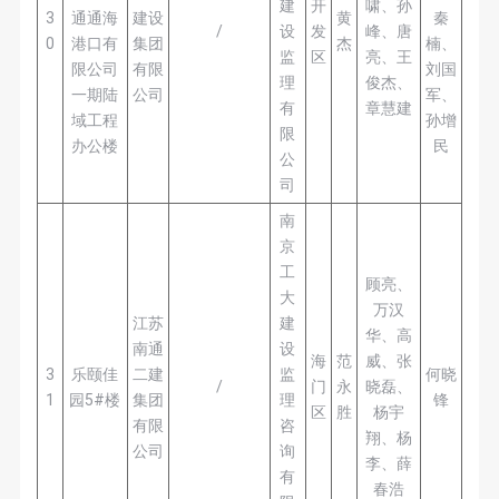
建
开
啸、孙
3
通通海
建设
黄
秦
/
设
发
峰、唐
0
港口有
集团
杰
楠、
监
区
亮、王
限公司
有限
刘国
理
俊杰、
一期陆
公司
军、
有
章慧建
域工程
孙增
限
办公楼
民
公
司
南
京
工
顾亮、
大
万汉
江苏
建
华、高
南通
设
海
范
威、张
3
乐颐佳
二建
监
何晓
/
门
永
晓磊、
1
园5#楼
集团
理
锋
区
胜
杨宇
有限
咨
翔、杨
公司
询
李、薛
有
春浩