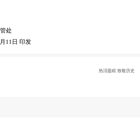
管处
月
11
日
印发
热泪盈眶 致敬历史