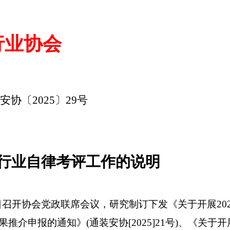
行业协会
装安协〔
202
5
〕
29
号
度行业自律考评
工作的说明
日
召开协会党政联席会议，研究制订下发
《关于开展
20
果推介申报的通知》(通装安协[202
5
]
2
1号)
、
《关于开