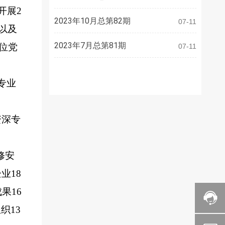
开展
2
2023年10月总第82期
07-11
以及
2023年7月总第81期
位党
07-11
织专业
资深专
修安
企业
18
成果
16
组织
13