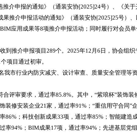
选推介申报的通知》（通装安协
[202
5
]
24
号）
、
《关于
成果推介申报活动的通知》（通装安协
[202
5
]
25
号）
、
BIM应用
成果
等
8项推介申报活动；同时履行对会员单
收到
推介申报
项目
289个。2025年12月6日，协会组
1个项目通过初审。
20余名我市行业内防灾减灾、设计审查、质量安全管理等
目符合评审要求，通过率85.8%。其中，
“紫琅杯”装饰装
饰装修安装企业
21家
，通过率
91%
；
“重信用守合同”
率
86%
；
科技创新成果
33项
，通过率
85%
；智能建造
过率
94%
；
BIM
成果
17项
，通过率
94%
；
先进基层党