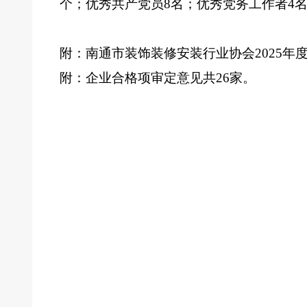
个；
优秀共产党员
8名；
优秀党务工作者
4
附：
南通市装饰装修安装行业协会
2025年
附：企业合格项审定意见共
26家。