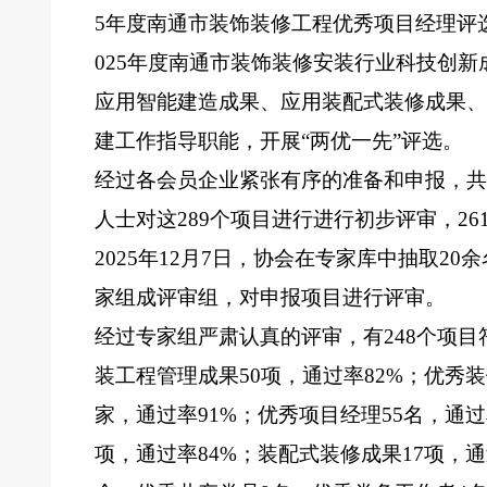
5
年度南通市装饰装修工程优秀项目经理评
02
5
年度南通市装饰装修安装行业科技创新
应用智能建造
成果
、
应用装配式装修
成果
、
建工作指导职能，开展“两优一先”评选。
经过各会员企业紧张有序的准备和申报，共
人士对这289个项目进行进行初步评审，26
2025年12月7日，协会在专家库中抽取
家组
成评审组，对申报项目进行评审。
经过专家组严肃认真的评审，有
248个项
装工程管理成果
50项
，通过率
82%
；
优秀装
家
，通过率
91%
；
优秀项目经理
55名
，通过
项
，通过率
84%
；装配式装修
成果
17项
，通