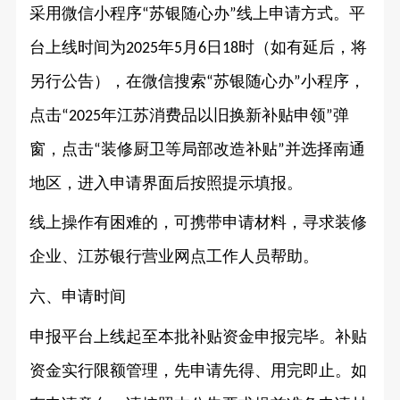
采用微信小程序
苏银随心办
线上申请方式。平
“
”
台上线时间为
年
月
日
时（如有延后，将
2025
5
6
18
另行公告），在微信搜索
苏银随心办
小程序，
“
”
点击
年江苏消费品以旧换新补贴申领
弹
“2025
”
窗，点击
装修厨卫等局部改造补贴
并选择南通
“
”
地区，进入申请界面后按照提示填报。
线上操作有困难的，可携带申请材料，寻求装修
企业、江苏银行营业网点工作人员帮助。
六、申请时间
申报平台上线起至本批补贴资金申报完毕。补贴
资金实行限额管理，先申请先得、用完即止。如