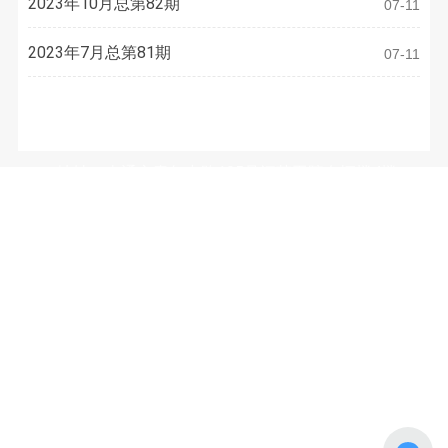
2023年10月总第82期
07-11
2023年7月总第81期
07-11
联系方式
地址：南通市青年中路105号江苏工院有恒楼4楼
电话：
0513-81050486
E-mail：
3633973077@qq.com
微信公众号：（WeChat Subscription）
南通市装饰装修安装行业协会
Copyright © 2026 南通市装饰装修安装行业协会. 版权所有
苏ICP备2022037485号-1