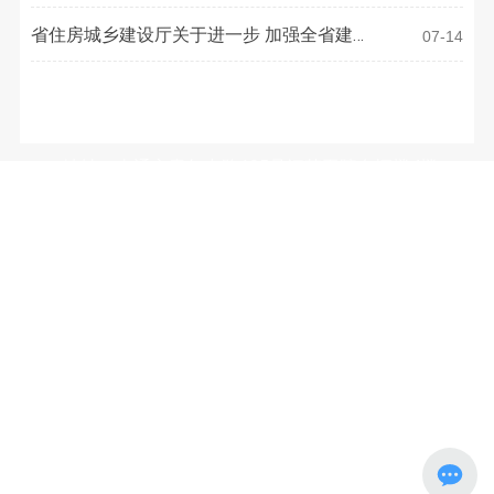
定目录
省住房城乡建设厅关于进一步 加强全省建设
07-14
工程项目信息管理的通知
联系方式
地址：南通市青年中路105号江苏工院有恒楼4楼
电话：
0513-81050486
E-mail：
3633973077@qq.com
微信公众号：（WeChat Subscription）
南通市装饰装修安装行业协会
Copyright © 2026 南通市装饰装修安装行业协会. 版权所有
苏ICP备2022037485号-1
网站建设：中企动力
南通
|
SEO