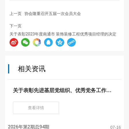
上一页
协会隆重召开五届一次会员大会
下一页
关于表彰2023年度南通市 装饰装修工程优秀项目经理的决定
相关资讯
关于表彰先进基层党组织、优秀党务工作
者、优秀共产党员的决定
查看详情
2026年第2期总94期
07-16