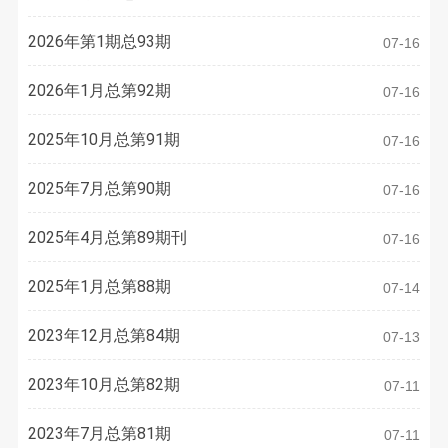
2026年第1期总93期
07-16
2026年1月总第92期
07-16
2025年10月总第91期
07-16
2025年7月总第90期
07-16
2025年4月总第89期刊
07-16
2025年1月总第88期
07-14
2023年12月总第84期
07-13
2023年10月总第82期
07-11
2023年7月总第81期
07-11