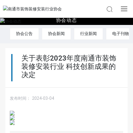
协
会
动
态
协会公告
协会新闻
行业新闻
电子刊物
关于表彰2023年度南通市装饰
装修安装行业 科技创新成果的
决定
发布时间：
2024-03-04