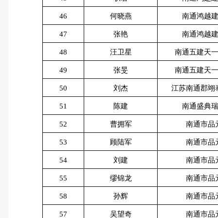
46
何晓燕
南通鸿越
47
张艳
南通鸿越
48
汪卫星
南通五建天
49
张旻
南通五建天
50
刘杰
江苏南通郡翊
51
陈建
南通盛典
52
曹拥军
南通市品
53
顾陆军
南通市品
54
刘建
南通市品
55
缪锦龙
南通市品
58
孙辉
南通市品
57
吴望奇
南通市品