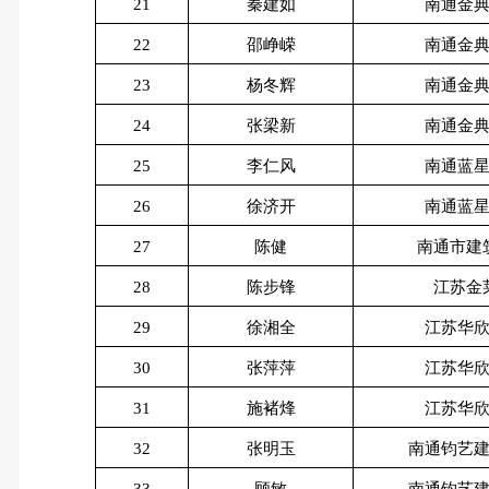
21
秦建如
南通金
22
邵峥嵘
南通金
23
杨冬辉
南通金
24
张梁新
南通金
25
李仁风
南通蓝
26
徐济开
南通蓝
27
陈健
南通市建
28
陈步锋
江苏金
29
徐湘全
江苏华
30
张萍萍
江苏华
31
施褚烽
江苏华
32
张明玉
南通钧艺
33
顾敏
南通钧艺