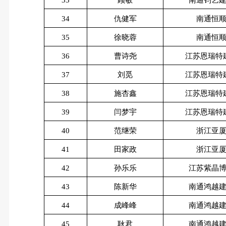
34
仇健军
南通恒
35
徐晓蓉
南通恒
36
曹诗尧
江苏恩瑞特
37
刘觅
江苏恩瑞特
38
施杏鑫
江苏恩瑞特
39
闫梦宇
江苏恩瑞特
40
范继荣
浙江亚
41
田家政
浙江亚
42
孙乐乐
江苏紫晶
43
陈新华
南通鸿越
44
成峰峰
南通鸿越
45
耿君
南通鸿越