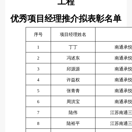
工程
优秀项目经理推介拟表彰名单
序号
项目经理姓名
1
丁丁
南通承
2
冯述东
南通承
3
邱源源
南通承
4
许益权
南通承
5
张青青
南通承
6
周洪宝
南通承
7
陆伟
江苏南通
8
陆裕平
江苏南通