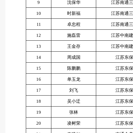
9
沈保华
江苏南通
10
时新福
江苏南通
11
卓忠程
江苏南通
12
施磊雷
江苏中南
13
王金存
江苏中南
14
周成国
江苏东
15
陈鹏鹏
江苏东
16
单玉龙
江苏东
17
刘飞
江苏东
18
吴小迂
江苏东
19
张林
江苏东
20
凌树荣
江苏东