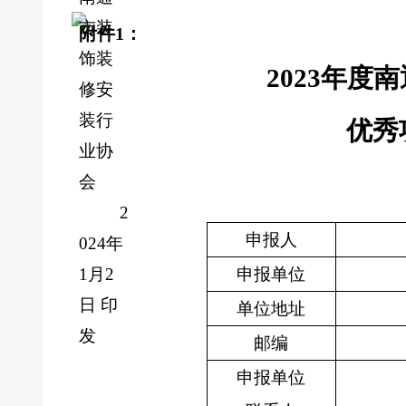
市装
附件1：
饰装
2023
年度南
修安
装行
优秀
业协
会
2
申报人
024
年
1月2
申报单位
日
印
单位地址
发
邮编
申报单位