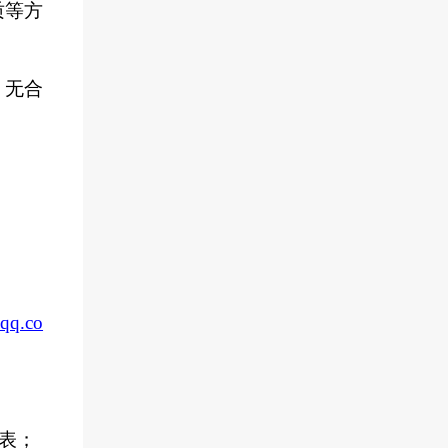
质等方
、无合
q.co
报表；