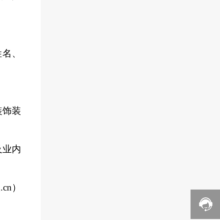
姓名、
装饰装
及业内
cn）