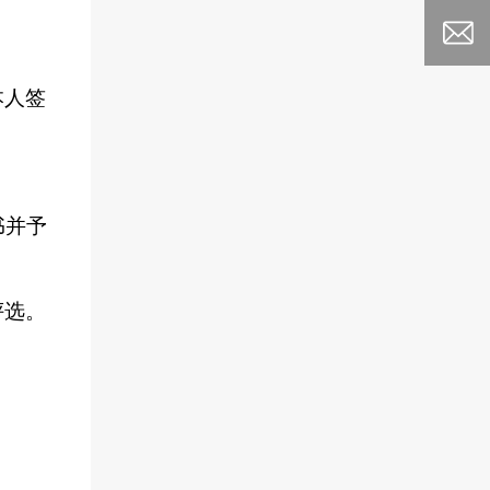
本人签
书并予
评选。