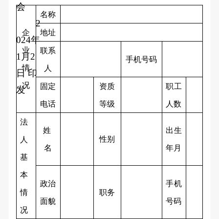
会
名称
2
企
地址
024
年
业
联系
1月2
手机号码
情
人
日
印
况
固定
资质
职工
发
电话
等级
人数
法
姓
出生
性别
人
名
年月
基
本
政治
手机
情
职务
面貌
号码
况