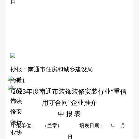
日
抄报：
南通市住房和城乡建设局
南通
附件1
市装
2023
年度南通市装饰装修安装行业“重信
饰装
用守合同”企业推介
修安
申 报 表
装行
申报单位： （盖章） 填表日期： 年 月
业协
日