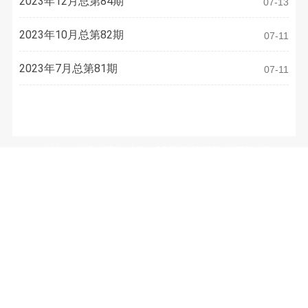
2023年12月总第84期
07-13
2023年10月总第82期
07-11
2023年7月总第81期
07-11
联系方式
地址：南通市青年中路105号江苏工院有恒楼4楼
电话：
0513-81050486
E-mail：
3633973077@qq.com
微信公众号：（WeChat Subscription）
南通市装饰装修安装行业协会